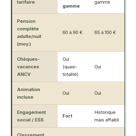
tarifaire
gamme
de
gamme
Pension
complète
60 à 90 €
65 à 100 €
80
adulte/nuit
(moy.)
Chèques-
Oui
vacances
(quasi-
Oui
Ou
ANCV
totalité)
Animation
Oui
Oui
Par
incluse
Engagement
Historique
Fort
Fai
social / ESS
mais affaibli
Classement