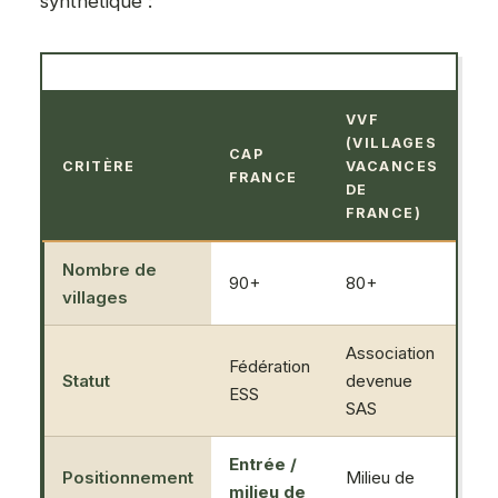
synthétique :
VVF
(VILLAGES
CAP
CRITÈRE
VACANCES
BE
FRANCE
DE
FRANCE)
Nombre de
90+
80+
50
villages
Association
Fédération
Statut
devenue
Gr
ESS
SAS
Entrée /
Positionnement
Milieu de
Mil
milieu de