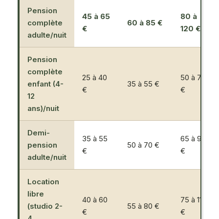
Pension
45 à 65
80 à
complète
60 à 85 €
€
120 €
adulte/nuit
Pension
complète
25 à 40
50 à 75
enfant (4-
35 à 55 €
€
€
12
ans)/nuit
Demi-
35 à 55
65 à 95
pension
50 à 70 €
€
€
adulte/nuit
Location
libre
40 à 60
75 à 110
(studio 2-
55 à 80 €
€
€
4