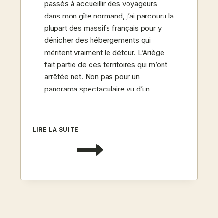
passés à accueillir des voyageurs
dans mon gîte normand, j’ai parcouru la
plupart des massifs français pour y
dénicher des hébergements qui
méritent vraiment le détour. L’Ariège
fait partie de ces territoires qui m’ont
arrêtée net. Non pas pour un
panorama spectaculaire vu d’un…
PYRÉNÉES
LIRE LA SUITE
ARIÉGEOISES
:
VALLÉES
SECRÈTES
ET
GÎTES
AUTHENTIQUES