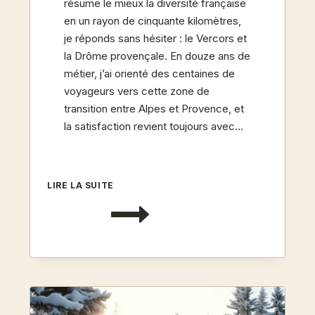
résume le mieux la diversité française
en un rayon de cinquante kilomètres,
je réponds sans hésiter : le Vercors et
la Drôme provençale. En douze ans de
métier, j’ai orienté des centaines de
voyageurs vers cette zone de
transition entre Alpes et Provence, et
la satisfaction revient toujours avec…
VERCORS
LIRE LA SUITE
ET
DRÔME
PROVENÇALE
:
TRANSITION
ENTRE
ALPES
ET
SUD