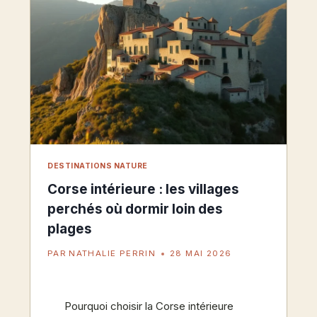
DE
FOND
ET
LA
RANDONNÉE
RAQUETTES
DESTINATIONS NATURE
Corse intérieure : les villages
perchés où dormir loin des
plages
PAR
NATHALIE PERRIN
28 MAI 2026
Pourquoi choisir la Corse intérieure