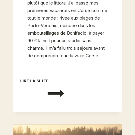
plutôt que le littoral J’ai passé mes
premières vacances en Corse comme
tout le monde : rivée aux plages de
Porto-Vecchio, coincée dans les
embouteillages de Bonifacio, à payer
90 € la nuit pour un studio sans
charme. Il m’a fallu trois séjours avant
de comprendre que la vraie Corse…
CORSE
LIRE LA SUITE
INTÉRIEURE
:
LES
VILLAGES
PERCHÉS
OÙ
DORMIR
LOIN
DES