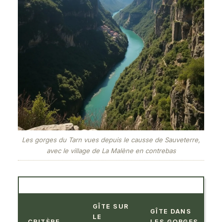
Les gorges du Tarn vues depuis le causse de Sauveterre,
avec le village de La Malène en contrebas
GÎTE SUR
GÎTE DANS
LE
CRITÈRE
LES GORGES