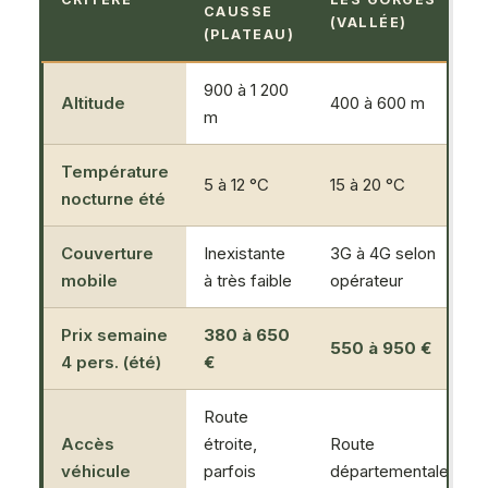
CAUSSE
(VALLÉE)
(PLATEAU)
900 à 1 200
Altitude
400 à 600 m
m
Température
5 à 12 °C
15 à 20 °C
nocturne été
Couverture
Inexistante
3G à 4G selon
mobile
à très faible
opérateur
Prix semaine
380 à 650
550 à 950 €
4 pers. (été)
€
Route
Accès
étroite,
Route
véhicule
parfois
départementale