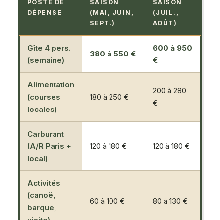
POSTE DE
SAISON
SAISON
DÉPENSE
(MAI, JUIN,
(JUIL.,
SEPT.)
AOÛT)
Gîte 4 pers.
600 à 950
380 à 550 €
(semaine)
€
Alimentation
200 à 280
(courses
180 à 250 €
€
locales)
Carburant
(A/R Paris +
120 à 180 €
120 à 180 €
local)
Activités
(canoë,
60 à 100 €
80 à 130 €
barque,
visite)