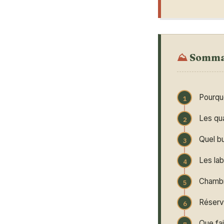
Somma
Pourqu
Les qua
Quel b
Les lab
Chambr
Réserve
Que fa