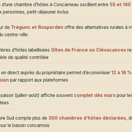
fs d’une chambre d’hôtes à Concarneau oscillent entre
55 et 140 
 personnes, petit-déjeuner inclus
ur de
Trégunc et Rosporden
offre des alternatives rurales à 
u centre-ville
bres d’hôtes labellisées
Gîtes de France ou Clévacances
re
iable de qualité contrôlée
 en direct auprès du propriétaire permet d’économiser
12 à 18 %
sion
par rapport aux plateformes
saison (juillet-août) affiche souvent
complet dès mars
pour le
tées
tère Sud compte plus de
300 chambres d’hôtes déclarées
, d
 sur le bassin concarnois