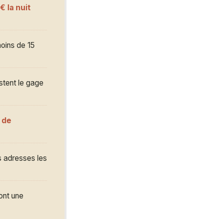
€ la nuit
moins de 15
stent le gage
 de
s adresses les
ont une