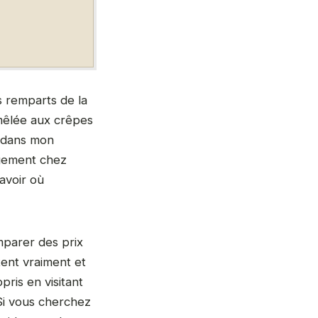
s remparts de la
 mêlée aux crêpes
s dans mon
rgement chez
savoir où
parer des prix
tent vraiment et
pris en visitant
Si vous cherchez