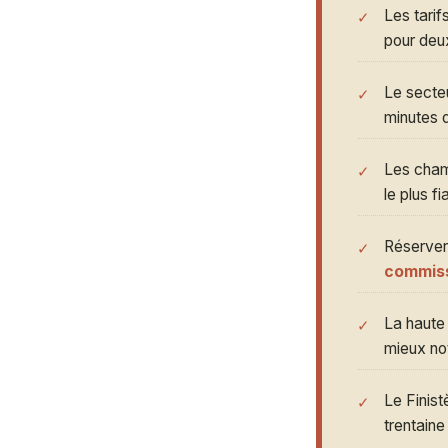
Les tari
pour deux
Le secte
minutes d
Les cham
le plus f
Réserver
commis
La haute 
mieux no
Le Finis
trentaine