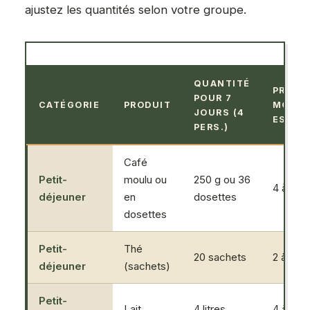
ajustez les quantités selon votre groupe.
QUANTITÉ
PRIX
POUR 7
CATÉGORIE
PRODUIT
MOYE
JOURS (4
ESTIM
PERS.)
Café
Petit-
moulu ou
250 g ou 36
4 à 6 €
déjeuner
en
dosettes
dosettes
Petit-
Thé
20 sachets
2 à 3 €
déjeuner
(sachets)
Petit-
Lait
4 litres
4 à 5 €