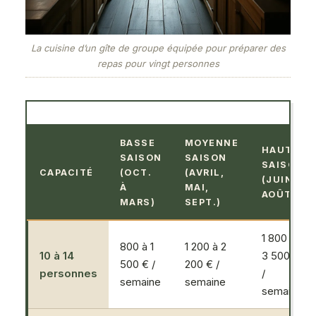
La cuisine d’un gîte de groupe équipée pour préparer des
repas pour vingt personnes
BASSE
MOYENNE
HAUTE
SAISON
SAISON
SAISON
CAPACITÉ
(OCT.
(AVRIL,
(JUIN À
À
MAI,
AOÛT)
MARS)
SEPT.)
1 800 à
800 à 1
1 200 à 2
10 à 14
3 500 €
500 € /
200 € /
personnes
/
semaine
semaine
semaine