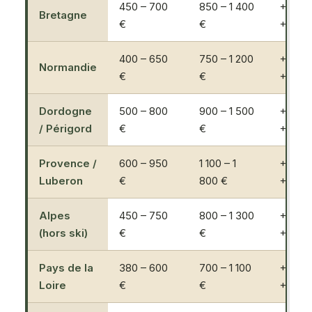
450 – 700
850 – 1 400
+80 à
Bretagne
€
€
+100 
400 – 650
750 – 1 200
+70 à
Normandie
€
€
+90 %
Dordogne
500 – 800
900 – 1 500
+80 à
/ Périgord
€
€
+100 
Provence /
600 – 950
1 100 – 1
+80 à
Luberon
€
800 €
+110 
Alpes
450 – 750
800 – 1 300
+70 à
(hors ski)
€
€
+90 %
Pays de la
380 – 600
700 – 1 100
+70 à
Loire
€
€
+85 %