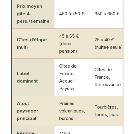
Prix moyen
gîte 4
450 à 750 €
350 à 650 €
pers./semaine
45 à 65 €
Gîtes d’étape
25 à 40 €
(demi-
(nuit)
(nuitée seule)
pension)
Gîtes de
Gîtes de
Label
France,
France,
dominant
Accueil
Retrouvance
Paysan
Atout
Prairies
Tourbières,
paysager
volcaniques,
forêts, lacs
principal
burons
Période
Mai à