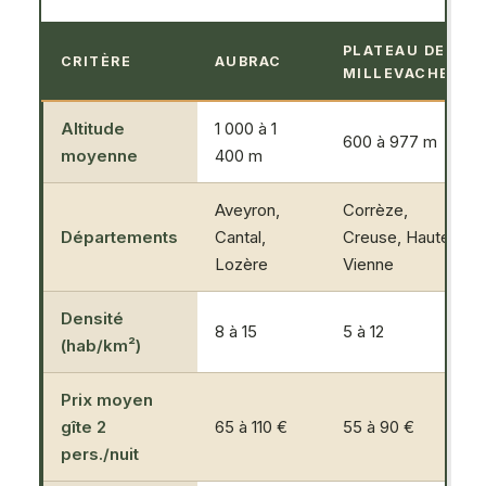
PLATEAU DE
CRITÈRE
AUBRAC
MILLEVACHES
Altitude
1 000 à 1
600 à 977 m
moyenne
400 m
Aveyron,
Corrèze,
Départements
Cantal,
Creuse, Haute-
Lozère
Vienne
Densité
8 à 15
5 à 12
(hab/km²)
Prix moyen
gîte 2
65 à 110 €
55 à 90 €
pers./nuit