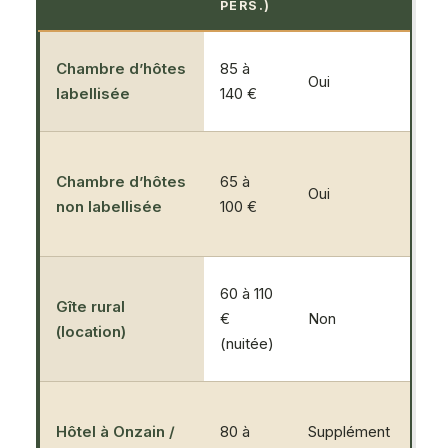
PERS.)
Chambre d’hôtes
85 à
Oui
Oui
labellisée
140 €
Chambre d’hôtes
65 à
Oui
Oui
non labellisée
100 €
60 à 110
Gîte rural
€
Non
Var
(location)
(nuitée)
Hôtel à Onzain /
80 à
Supplément
No