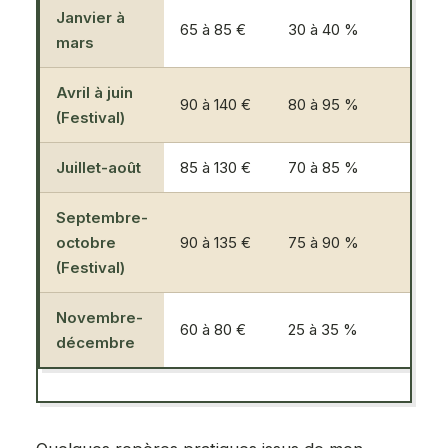
Janvier à
1 
65 à 85 €
30 à 40 %
mars
av
Avril à juin
2 
90 à 140 €
80 à 95 %
(Festival)
av
Juillet-août
85 à 130 €
70 à 85 %
1 
Septembre-
2 
octobre
90 à 135 €
75 à 90 %
av
(Festival)
Novembre-
1 
60 à 80 €
25 à 35 %
décembre
av