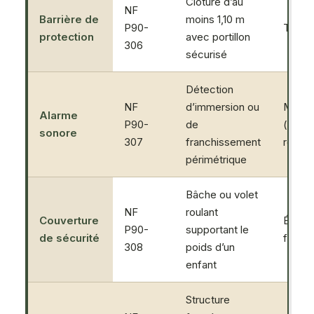
Clôture d’au
NF
Barrière de
moins 1,10 m
P90-
Très 
protection
avec portillon
306
sécurisé
Détection
NF
d’immersion ou
Moye
Alarme
P90-
de
(délai
sonore
307
franchissement
réacti
périmétrique
Bâche ou volet
NF
roulant
Couverture
Élevée
P90-
supportant le
de sécurité
fermé
308
poids d’un
enfant
Structure