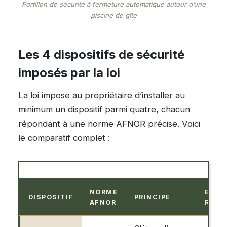
Portillon de sécurité à fermeture automatique autour d’une
piscine de gîte
Les 4 dispositifs de sécurité
imposés par la loi
La loi impose au propriétaire d’installer au
minimum un dispositif parmi quatre, chacun
répondant à une norme AFNOR précise. Voici
le comparatif complet :
NORME
EFFI
DISPOSITIF
PRINCIPE
AFNOR
RECO