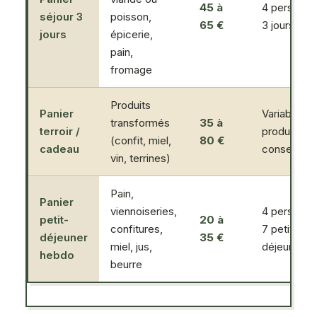
45 à
4 personne
séjour 3
poisson,
65 €
3 jours
jours
épicerie,
pain,
fromage
Produits
Panier
Variable,
transformés
35 à
terroir /
produits de
(confit, miel,
80 €
cadeau
conservati
vin, terrines)
Pain,
Panier
viennoiseries,
4 personne
petit-
20 à
confitures,
7 petits-
déjeuner
35 €
miel, jus,
déjeuners
hebdo
beurre