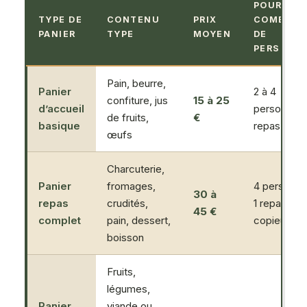
POUR
TYPE DE
CONTENU
PRIX
COMBIEN
PANIER
TYPE
MOYEN
DE
PERSONN
Pain, beurre,
Panier
2 à 4
confiture, jus
15 à 25
d’accueil
personnes,
de fruits,
€
basique
repas
œufs
Charcuterie,
Panier
fromages,
4 personne
30 à
repas
crudités,
1 repas
45 €
complet
pain, dessert,
copieux
boisson
Fruits,
légumes,
Panier
viande ou