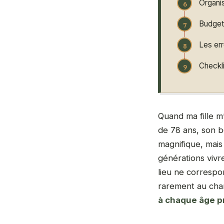
Organis
Budget 
Les err
Checkli
Quand ma fille m
de 78 ans, son b
magnifique, mais i
générations vivr
lieu ne correspon
rarement au char
à chaque âge p