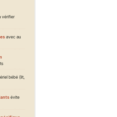
 vérifier
ges
avec au
m
ts
iel bébé (lit,
dants
évite