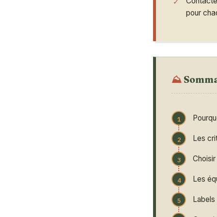
Contacter
pour chaq
Somma
Pourquo
Les cri
Choisi
Les équ
Labels 