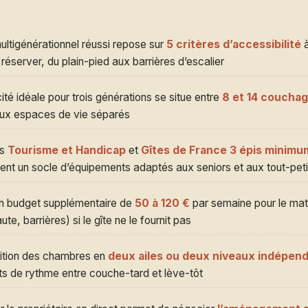
ultigénérationnel réussi repose sur
5 critères d’accessibilité
à
réserver, du plain-pied aux barrières d’escalier
té idéale pour trois générations se situe entre
8 et 14 coucha
ux espaces de vie séparés
ls
Tourisme et Handicap
et
Gîtes de France 3 épis minimu
ent un socle d’équipements adaptés aux seniors et aux tout-peti
un budget supplémentaire de
50 à 120 €
par semaine pour le matér
ute, barrières) si le gîte ne le fournit pas
tition des chambres en
deux ailes ou deux niveaux indépen
its de rythme entre couche-tard et lève-tôt