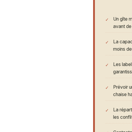
Un gîte m
avant de 
La capaci
moins de
Les labe
garantiss
Prévoir 
chaise ha
La répar
les confl