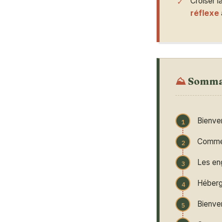
Croiser l
réflexe
Somma
Bienven
Commen
Les en
Héberge
Bienven