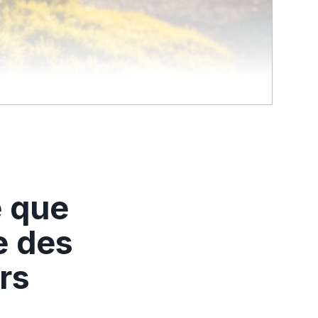
e que
e des
rs