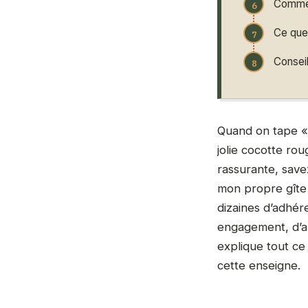
Comment
Ce que 
Conseil
Quand on tape «
jolie cocotte ro
rassurante, save
mon propre gîte r
dizaines d’adhér
engagement, d’au
explique tout ce
cette enseigne.