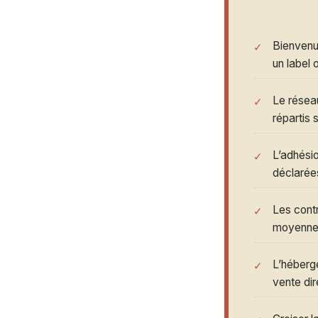
Bienvenu
un label 
Le résea
répartis 
L’adhési
déclarée
Les contr
moyenn
L’héberg
vente dir