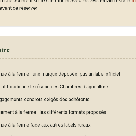
a fiche adhérent sur le site officiel avec les avis terrain reste le
m
avant de réserver
ire
ue à la ferme : une marque déposée, pas un label officiel
t fonctionne le réseau des Chambres d’agriculture
gagements concrets exigés des adhérents
ment à la ferme : les différents formats proposés
ue à la ferme face aux autres labels ruraux