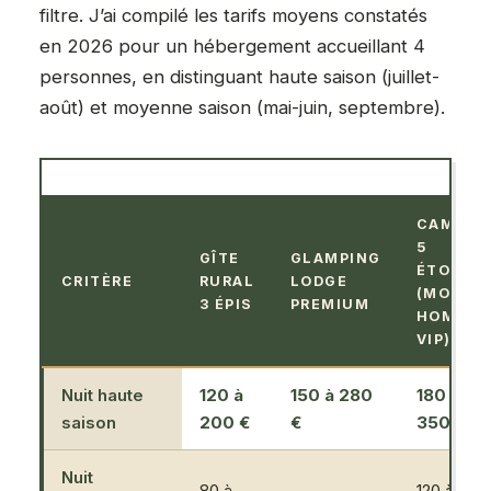
filtre. J’ai compilé les tarifs moyens constatés
en 2026 pour un hébergement accueillant 4
personnes, en distinguant haute saison (juillet-
août) et moyenne saison (mai-juin, septembre).
CAMPIN
5
GÎTE
GLAMPING
ÉTOILES
CRITÈRE
RURAL
LODGE
(MOBIL-
3 ÉPIS
PREMIUM
HOME
VIP)
Nuit haute
120 à
150 à 280
180 à
saison
200 €
€
350 €
Nuit
80 à
120 à 220